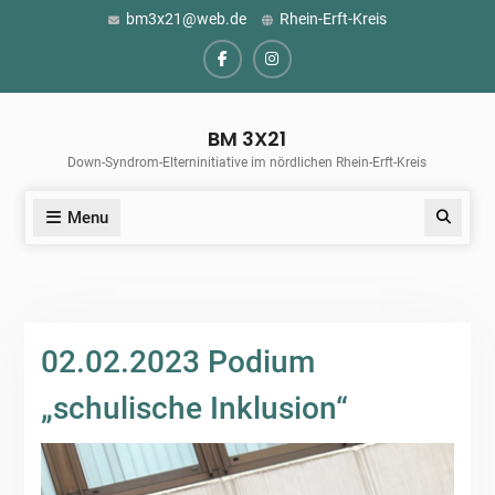
Skip
bm3x21@web.de
Rhein-Erft-Kreis
to
content
Facebook
Instagram
BM 3X21
Down-Syndrom-Elterninitiative im nördlichen Rhein-Erft-Kreis
Menu
Search
02.02.2023 Podium
„schulische Inklusion“