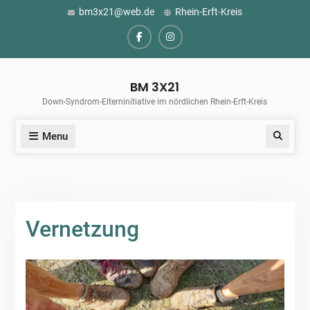
Skip
bm3x21@web.de
Rhein-Erft-Kreis
to
content
Facebook
Instagram
BM 3X21
Down-Syndrom-Elterninitiative im nördlichen Rhein-Erft-Kreis
Menu
Search
Vernetzung