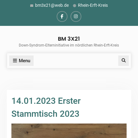
Skip
bm3x21@web.de
Rhein-Erft-Kreis
to
content
Facebook
Instagram
BM 3X21
Down-Syndrom-Elterninitiative im nördlichen Rhein-Erft-Kreis
Menu
Search
14.01.2023 Erster
Stammtisch 2023