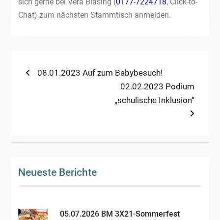
sich gerne bei Vera Bläsing (
0177-7224718
, Click-to-
Chat) zum nächsten Stammtisch anmelden.
Beitragsnavigation
Previous
08.01.2023 Auf zum Babybesuch!
post:
Next
02.02.2023 Podium
post:
„schulische Inklusion“
Neueste Berichte
05.07.2026 BM 3X21-Sommerfest