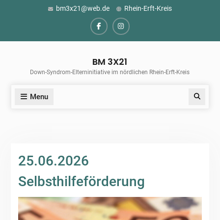
Skip
bm3x21@web.de
Rhein-Erft-Kreis
to
content
Facebook
Instagram
BM 3X21
Down-Syndrom-Elterninitiative im nördlichen Rhein-Erft-Kreis
Menu
Search
25.06.2026
Selbsthilfeförderung