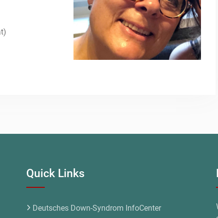
t)
Quick Links
Deutsches Down-Syndrom InfoCenter