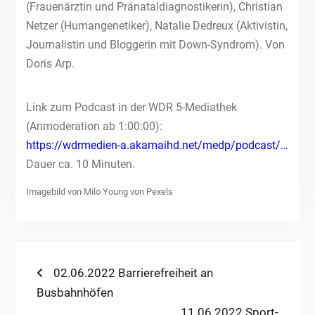
(Frauenärztin und Pränataldiagnostikerin), Christian
Netzer (Humangenetiker), Natalie Dedreux (Aktivistin,
Journalistin und Bloggerin mit Down-Syndrom). Von
Doris Arp.
Link zum Podcast in der WDR 5-Mediathek
(Anmoderation ab 1:00:00):
https://wdrmedien-a.akamaihd.net/medp/podcast/…
Dauer ca. 10 Minuten.
Imagebild von Milo Young von Pexels
Beitragsnavigation
Previous
02.06.2022 Barrierefreiheit an
post:
Busbahnhöfen
Next
11.06.2022 Sport-