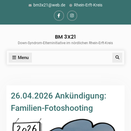
Skip
bm3x21@web.de
Rhein-Erft-Kreis
to
content
Facebook
Instagram
BM 3X21
Down-Syndrom-Elterninitiative im nördlichen Rhein-Erft-Kreis
Menu
Search
26.04.2026 Ankündigung:
Familien-Fotoshooting