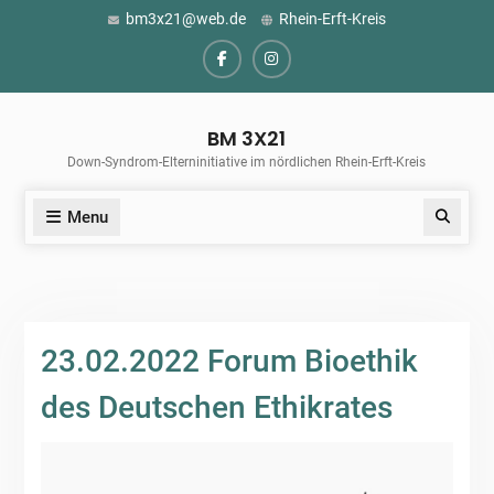
Skip
bm3x21@web.de
Rhein-Erft-Kreis
to
content
Facebook
Instagram
BM 3X21
Down-Syndrom-Elterninitiative im nördlichen Rhein-Erft-Kreis
Menu
Search
23.02.2022 Forum Bioethik
des Deutschen Ethikrates