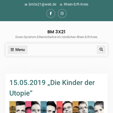
Skip
bm3x21@web.de
Rhein-Erft-Kreis
to
content
Facebook
Instagram
BM 3X21
Down-Syndrom-Elterninitiative im nördlichen Rhein-Erft-Kreis
Menu
Search
15.05.2019 „Die Kinder der
Utopie“