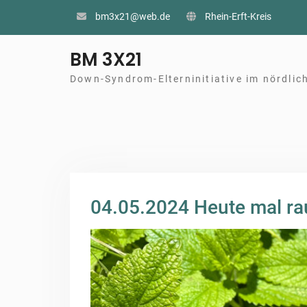
Skip
bm3x21@web.de
Rhein-Erft-Kreis
to
content
BM 3X21
Down-Syndrom-Elterninitiative im nördlich
04.05.2024 Heute mal ra