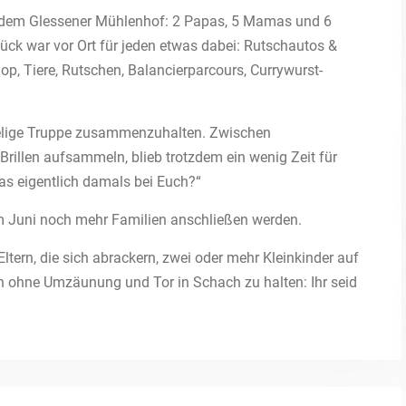
f dem Glessener Mühlenhof: 2 Papas, 5 Mamas und 6
lück war vor Ort für jeden etwas dabei: Rutschautos &
op, Tiere, Rutschen, Balancierparcours, Currywurst-
selige Truppe zusammenzuhalten. Zwischen
rillen aufsammeln, blieb trotzdem ein wenig Zeit für
das eigentlich damals bei Euch?“
im Juni noch mehr Familien anschließen werden.
ltern, die sich abrackern, zwei oder mehr Kleinkinder auf
n ohne Umzäunung und Tor in Schach zu halten: Ihr seid