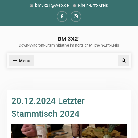
Skip
bm3x21@web.de
Rhein-Erft-Kreis
to
content
Facebook
Instagram
BM 3X21
Down-Syndrom-Elterninitiative im nördlichen Rhein-Erft-Kreis
Menu
Search
20.12.2024 Letzter
Stammtisch 2024