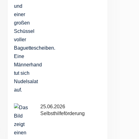
tungen
taltung
ten-
tion
25.06.2026
Selbsthilfeförderung