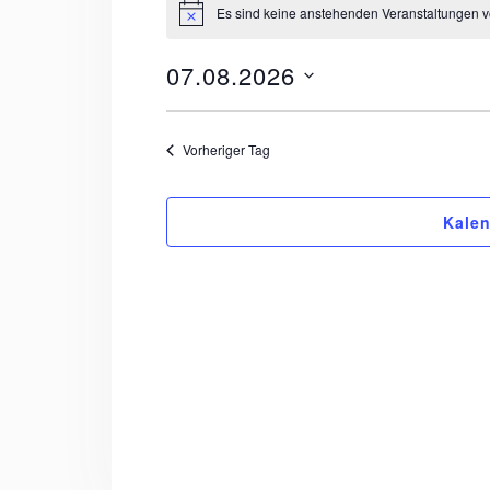
Es sind keine anstehenden Veranstaltungen 
Hinweis
für
07.08.2026
07.08.2026
Datum
wählen.
Vorheriger Tag
Kalen