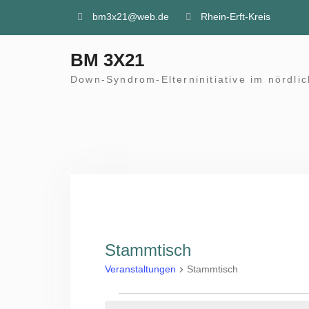
Skip
bm3x21@web.de
Rhein-Erft-Kreis
to
content
BM 3X21
Down-Syndrom-Elterninitiative im nördlic
Stammtisch
Veranstaltungen
Stammtisch
Veranstaltungen