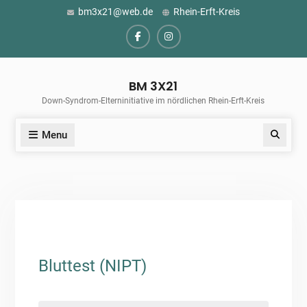
Skip
bm3x21@web.de
Rhein-Erft-Kreis
to
content
Facebook
Instagram
BM 3X21
Down-Syndrom-Elterninitiative im nördlichen Rhein-Erft-Kreis
Menu
Search
Bluttest (NIPT)