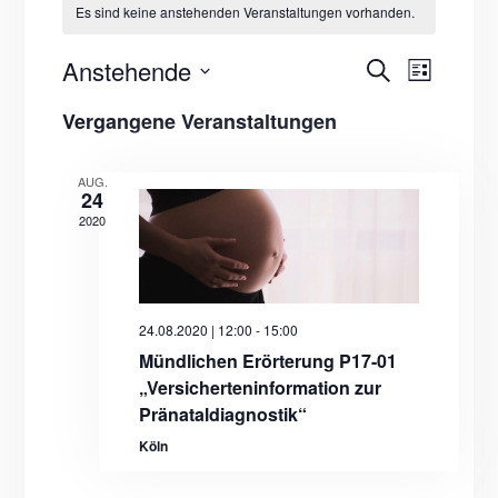
Es sind keine anstehenden Veranstaltungen vorhanden.
Anstehende
Veranst
Veranstaltu
Suche
Liste
Ansicht
Datum
Suche
Vergangene Veranstaltungen
wählen.
Navigat
und
Ansichten,
AUG.
24
Navigation
2020
24.08.2020 | 12:00
-
15:00
Mündlichen Erörterung P17-01
„Versicherteninformation zur
Pränataldiagnostik“
Köln