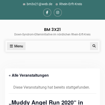
Skip
bm3x21@web.de
Rhein-Erft-Kreis
to
content
Facebook
Instagram
BM 3X21
Down-Syndrom-Elterninitiative im nördlichen Rhein-Erft-Kreis
Menu
Search
« Alle Veranstaltungen
Diese Veranstaltung hat bereits stattgefunden.
„Muddy Angel Run 2020“ in